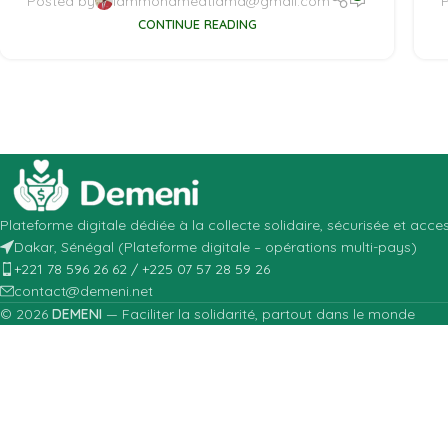
Posted by
iammohamedtiama@gmail.com
CONTINUE READING
Plateforme digitale dédiée à la collecte solidaire, sécurisée et acc
Dakar, Sénégal (Plateforme digitale – opérations multi-pays)
+221 78 596 26 62 / +225 07 57 28 59 26
contact@demeni.net
© 2026
DEMENI
— Faciliter la solidarité, partout dans le monde