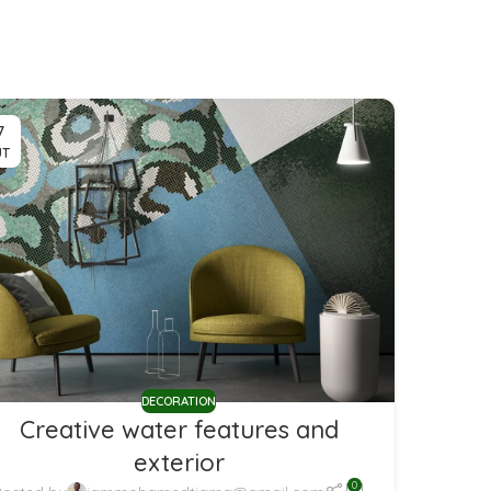
7
ÛT
DECORATION
Creative water features and
exterior
0