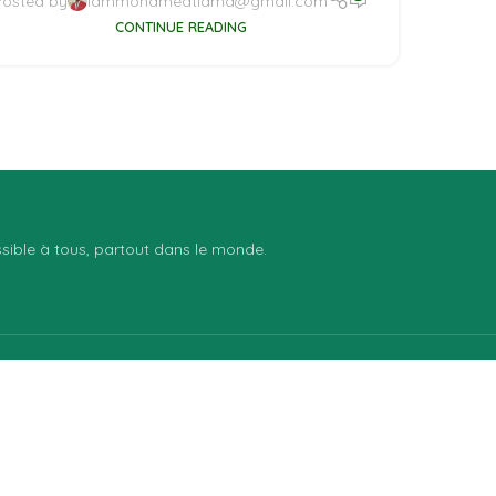
Posted by
iammohamedtiama@gmail.com
CONTINUE READING
essible à tous, partout dans le monde.