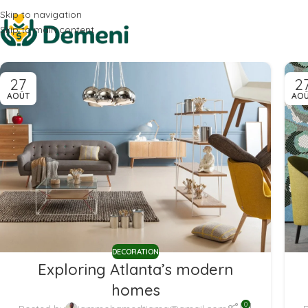
Skip to navigation
Skip to main content
27
2
AOÛT
AO
DECORATION
Exploring Atlanta’s modern
homes
0