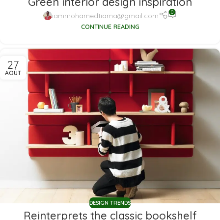
Green interior design inspiration
0
iammohamedtiama@gmail.com
CONTINUE READING
27
AOÛT
DESIGN TRENDS
Reinterprets the classic bookshelf