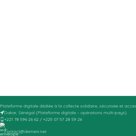
Plateforme digitale dédiée à la collecte solidaire, sécurisée et acc
Dakar, Sénégal (Plateforme digitale – opérations multi-pays)
+221 78 596 26 62 / +225 07 57 28 59 26
contact@demeni.net